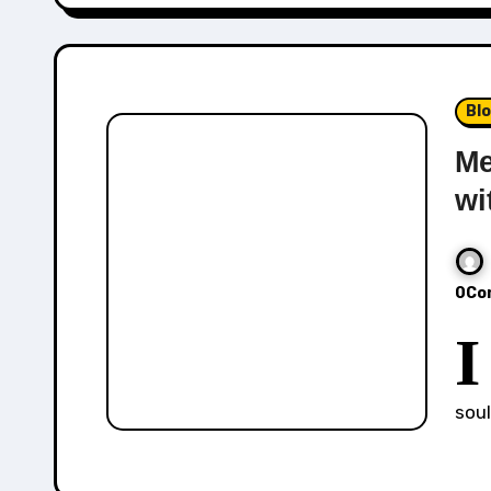
Bl
Me
wi
0Co
I
soul